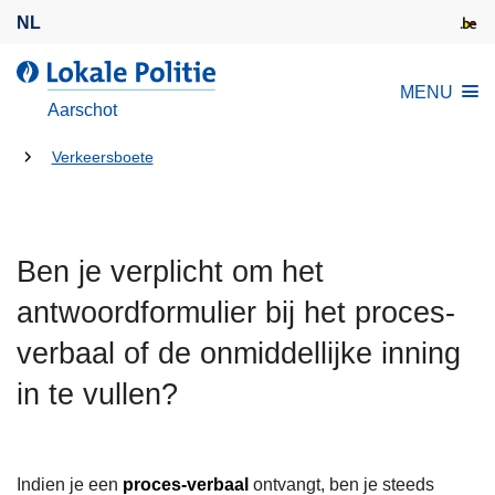
O
NL
v
e
d
MENU
r
e
Aarschot
s
L
l
U
o
Verkeersboete
a
k
bent
a
a
hier:
n
l
e
Ben je verplicht om het
e
n
P
antwoordformulier bij het proces-
n
o
a
verbaal of de onmiddellijke inning
l
a
i
in te vullen?
r
t
d
i
e
e
i
Indien je een
proces-verbaal
ontvangt, ben je steeds