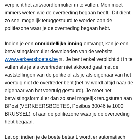
n
verplicht het antwoordformulier in te vullen. Men moet
h
immers weten wie de overtreding begaan heeft. Dit dient
o
zo snel mogelijk teruggestuurd te worden aan de
u
politiezone waar je de overtreding begaan hebt.
d
g
Indien je een
onmiddellijke inning
ontvangt, kan je een
a
betwistingsformulier downloaden van de website
a
www.verkeersboetes.be
. Je bent enkel verplicht dit in te
n
vullen als je als overtreder niet akkoord gaat met de
vaststellingen van de politie of als je als eigenaar van het
voertuig niet de overtreder bent (het pv wordt altijd naar de
eigenaar van het voertuig gestuurd). Je moet het
betwistingsformulier dan zo snel mogelijk terugsturen aan
BPost (VERKEERSBOETES, Postbus 30046 te 1000
BRUSSEL), of aan de politiezone waar je de overtreding
hebt begaan.
Let op: indien je de boete betaalt, wordt er automatisch