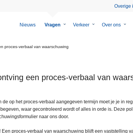
Overige 
Nieuws
Vragen
Submenu
Verkeer
Submenu
Over ons
Sub
van
van
van
Vragen
Verkeer
Over
ons
en proces-verbaal van waarschuwing
ontving een proces-verbaal van waa
 de op het proces-verbaal aangegeven termijn moet je je in rege
begeven, waar gecontroleerd wordt of alles in orde is. Deze poli
huwingsformulier naar ons door.
! Een proces-verbaal van waarschuwing blijft een vaststelling va