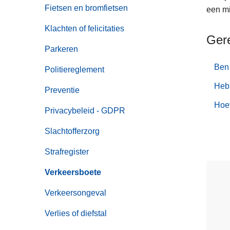
n
Fietsen en bromfietsen
een mi
h
Klachten of felicitaties
o
Ger
u
Parkeren
d
Ben 
Politiereglement
g
a
Heb 
Preventie
a
Hoev
n
Privacybeleid - GDPR
Slachtofferzorg
Strafregister
Verkeersboete
Verkeersongeval
Verlies of diefstal