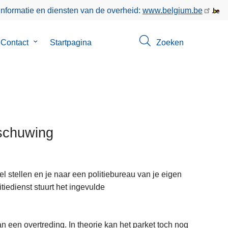
informatie en diensten van de overheid:
www.belgium.be
menu
Contact
Submenu
Startpagina
Zoeken
van
Contact
rschuwing
l stellen en je naar een politiebureau van je eigen
tiedienst stuurt het ingevulde
n een overtreding. In theorie kan het parket toch nog