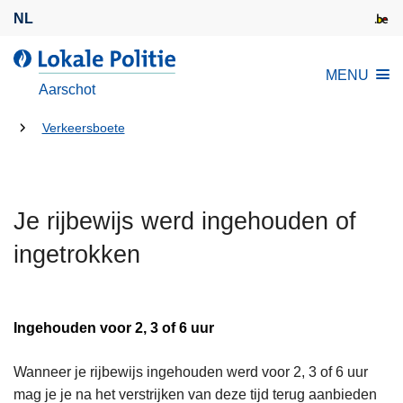
O
NL
v
e
d
MENU
r
e
Aarschot
s
L
l
U
o
Verkeersboete
a
k
bent
a
a
hier:
n
l
e
Je rijbewijs werd ingehouden of
e
n
P
ingetrokken
n
o
a
l
a
i
r
Ingehouden voor 2, 3 of 6 uur
t
d
i
e
Wanneer je rijbewijs ingehouden werd voor 2, 3 of 6 uur
e
i
mag je je na het verstrijken van deze tijd terug aanbieden