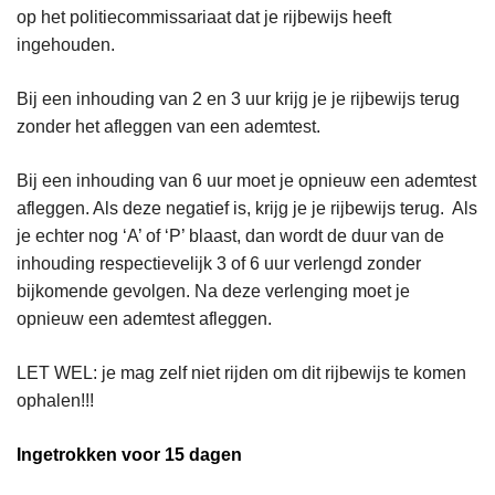
n
op het politiecommissariaat dat je rijbewijs heeft
h
ingehouden.
o
u
Bij een inhouding van 2 en 3 uur krijg je je rijbewijs terug
d
zonder het afleggen van een ademtest.
g
Bij een inhouding van 6 uur moet je opnieuw een ademtest
a
afleggen. Als deze negatief is, krijg je je rijbewijs terug. Als
a
je echter nog ‘A’ of ‘P’ blaast, dan wordt de duur van de
n
inhouding respectievelijk 3 of 6 uur verlengd zonder
bijkomende gevolgen. Na deze verlenging moet je
opnieuw een ademtest afleggen.
LET WEL: je mag zelf niet rijden om dit rijbewijs te komen
ophalen!!!
Ingetrokken voor 15 dagen