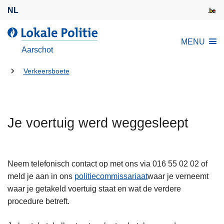
O
NL
v
e
d
MENU
r
e
Aarschot
s
L
l
U
o
Verkeersboete
a
k
bent
a
a
hier:
n
l
e
Je voertuig werd weggesleept
e
n
P
n
o
a
l
Neem telefonisch contact op met ons via 016 55 02 02 of
a
i
meld je aan in ons
politiecommissariaat
waar je verneemt
r
t
waar je getakeld voertuig staat en wat de verdere
d
i
procedure betreft.
e
e
i