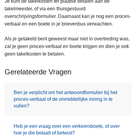
Je kunt de takelkosten ter plaatse betalen aan de
n
takelmeester, of via een thuisgestuurd
h
overschrijvingsformulier. Daarnaast kan je nog een proces-
o
verbaal en een boete in je brievenbus verwachten.
u
d
Als je getakeld bent geweest maar niet in overtreding was,
g
zal je geen proces-verbaal en boete krijgen en dien je ook
a
geen takelkosten te betalen.
a
n
Gerelateerde Vragen
Ben je verplicht om het antwoordformulier bij het
proces-verbaal of de onmiddellijke inning in te
vullen?
Heb je een vraag over een verkeersboete, of over
hoe je die betaalt of betwist?