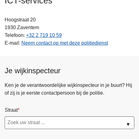
ICT-services
n
h
Hoogstraat 20
o
1930
Zaventem
u
Telefoon
+32 2 719 10 59
d
E-mail
Neem contact op met deze politiedienst
g
a
a
n
Je wijkinspecteur
Ken je de verantwoordelijke wijkinspecteur in je buurt? Hij
of zij is je eerste contactpersoon bij de politie.
Straat
▼