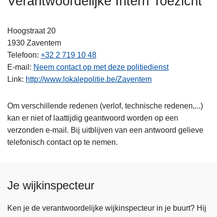
Verantwoordelijke Intern Toezicht
n
h
Hoogstraat 20
o
1930
Zaventem
u
Telefoon
+32 2 719 10 48
d
E-mail
Neem contact op met deze politiedienst
g
Link
http://www.lokalepolitie.be/Zaventem
a
a
n
Om verschillende redenen (verlof, technische redenen,...)
kan er niet of laattijdig geantwoord worden op een
verzonden e-mail. Bij uitblijven van een antwoord gelieve
telefonisch contact op te nemen.
Je wijkinspecteur
Ken je de verantwoordelijke wijkinspecteur in je buurt? Hij