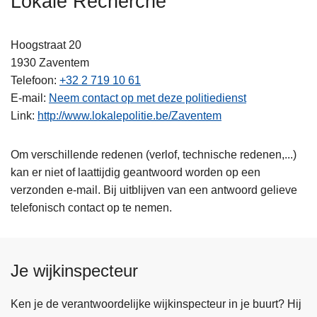
Lokale Recherche
n
h
Hoogstraat 20
o
1930
Zaventem
u
Telefoon
+32 2 719 10 61
d
E-mail
Neem contact op met deze politiedienst
g
Link
http://www.lokalepolitie.be/Zaventem
a
a
n
Om verschillende redenen (verlof, technische redenen,...)
kan er niet of laattijdig geantwoord worden op een
verzonden e-mail. Bij uitblijven van een antwoord gelieve
telefonisch contact op te nemen.
Je wijkinspecteur
Ken je de verantwoordelijke wijkinspecteur in je buurt? Hij