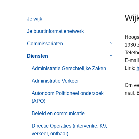
n
h
Wij
Je wijk
o
u
Je buurtinformatienetwerk
d
Hoogs
g
Commissariaten
Submenu
1930
a
van
Telefo
Diensten
Submenu
a
Commissaria
E-mail
van
n
Link
h
Administratie Gerechtelijke Zaken
Diensten
Administratie Verkeer
Om ver
mail. 
Autonoom Politioneel onderzoek
(APO)
Beleid en communicatie
Directie Operaties (interventie, K9,
verkeer, onthaal)