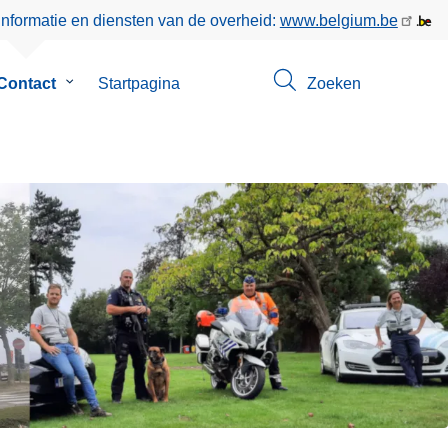
informatie en diensten van de overheid:
www.belgium.be
enu
Contact
Submenu
Startpagina
Zoeken
van
Contact