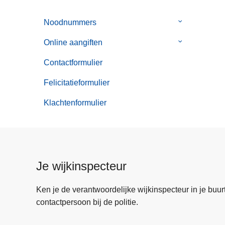
Noodnummers
Submenu
van
Online aangiften
Submenu
Noodnummer
van
Contactformulier
Online
aangiften
Felicitatieformulier
Klachtenformulier
Je wijkinspecteur
Ken je de verantwoordelijke wijkinspecteur in je buurt? 
contactpersoon bij de politie.