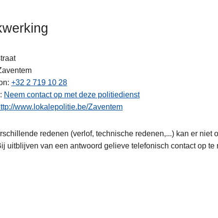
kwerking
traat
Zaventem
on
+32 2 719 10 28
ten
Neem contact op met deze politiedienst
ttp://www.lokalepolitie.be/Zaventem
schillende redenen (verlof, technische redenen,...) kan er niet
Bij uitblijven van een antwoord gelieve telefonisch contact op t