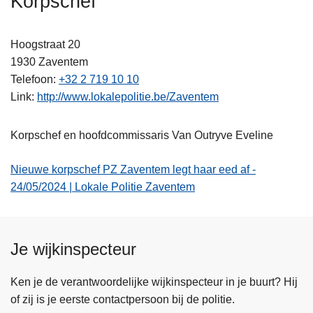
Korpschef
n
h
Hoogstraat 20
o
1930
Zaventem
u
Telefoon
+32 2 719 10 10
d
Link
http://www.lokalepolitie.be/Zaventem
g
a
a
Korpschef en hoofdcommissaris Van Outryve Eveline
n
Nieuwe korpschef PZ Zaventem legt haar eed af -
24/05/2024 | Lokale Politie Zaventem
Je wijkinspecteur
Ken je de verantwoordelijke wijkinspecteur in je buurt? Hij
of zij is je eerste contactpersoon bij de politie.