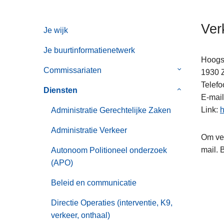
n
h
Ver
Je wijk
o
u
Je buurtinformatienetwerk
d
Hoogs
g
Commissariaten
Submenu
1930
a
van
Telefo
Diensten
Submenu
a
Commissaria
E-mail
van
n
Link
h
Administratie Gerechtelijke Zaken
Diensten
Administratie Verkeer
Om ver
mail. 
Autonoom Politioneel onderzoek
(APO)
Beleid en communicatie
Directie Operaties (interventie, K9,
verkeer, onthaal)