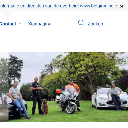
informatie en diensten van de overheid:
www.belgium.be
enu
Contact
Submenu
Startpagina
Zoeken
van
Contact