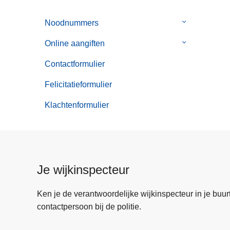
Noodnummers
Submenu
van
Online aangiften
Submenu
Noodnummer
van
Contactformulier
Online
aangiften
Felicitatieformulier
Klachtenformulier
Je wijkinspecteur
Ken je de verantwoordelijke wijkinspecteur in je buurt? 
contactpersoon bij de politie.