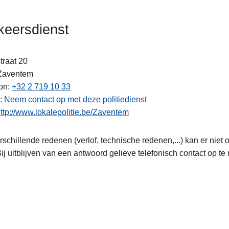
keersdienst
traat 20
Zaventem
on
+32 2 719 10 33
ten
Neem contact op met deze politiedienst
ttp://www.lokalepolitie.be/Zaventem
schillende redenen (verlof, technische redenen,...) kan er niet
Bij uitblijven van een antwoord gelieve telefonisch contact op t