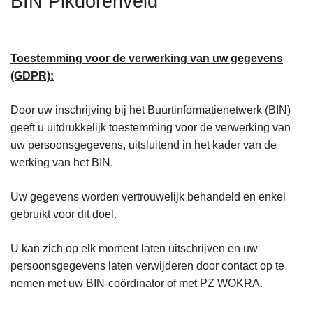
BIN Pikdorenveld
n
h
o
Toestemming voor de verwerking van uw gegevens
u
(GDPR):
d
g
Door uw inschrijving bij het Buurtinformatienetwerk (BIN)
a
geeft u uitdrukkelijk toestemming voor de verwerking van
a
uw persoonsgegevens, uitsluitend in het kader van de
n
werking van het BIN.
Uw gegevens worden vertrouwelijk behandeld en enkel
gebruikt voor dit doel.
U kan zich op elk moment laten uitschrijven en uw
persoonsgegevens laten verwijderen door contact op te
nemen met uw BIN-coördinator of met PZ WOKRA.