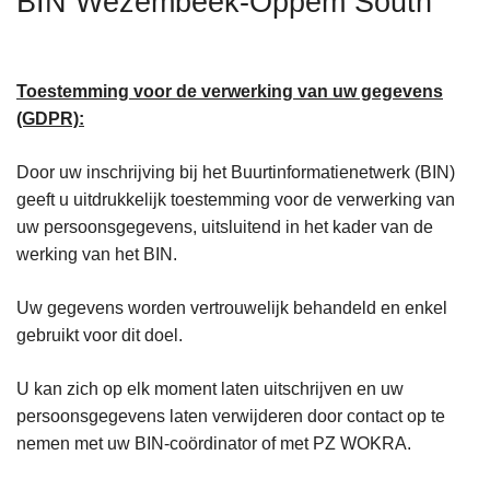
BIN Wezembeek-Oppem South
n
h
o
Toestemming voor de verwerking van uw gegevens
u
(GDPR):
d
g
Door uw inschrijving bij het Buurtinformatienetwerk (BIN)
a
geeft u uitdrukkelijk toestemming voor de verwerking van
a
uw persoonsgegevens, uitsluitend in het kader van de
n
werking van het BIN.
Uw gegevens worden vertrouwelijk behandeld en enkel
gebruikt voor dit doel.
U kan zich op elk moment laten uitschrijven en uw
persoonsgegevens laten verwijderen door contact op te
nemen met uw BIN-coördinator of met PZ WOKRA.