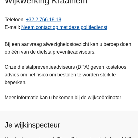
Wijkwerking Kraainem
n
h
Telefoon
+32 2 766 18 18
o
E-mail
Neem contact op met deze politiedienst
u
d
g
Bij een aanvraag afwezigheidstoezicht kan u beroep doen
a
op één van de diefstalpreventieadviseurs.
a
n
Onze diefstalpreventieadviseurs (DPA) geven kosteloos
advies om het risico om bestolen te worden sterk te
beperken.
Meer informatie kan u bekomen bij de wijkcoördinator
Je wijkinspecteur