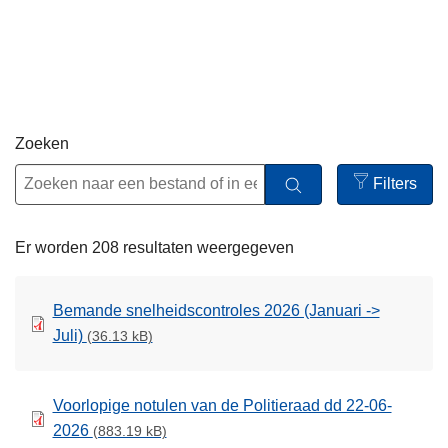
n
h
o
u
d
g
Zoeken
a
Filters
a
Open
n
filters
Er worden 208 resultaten weergegeven
Bemande snelheidscontroles 2026 (Januari ->
Juli)
(36.13 kB)
Voorlopige notulen van de Politieraad dd 22-06-
2026
(883.19 kB)