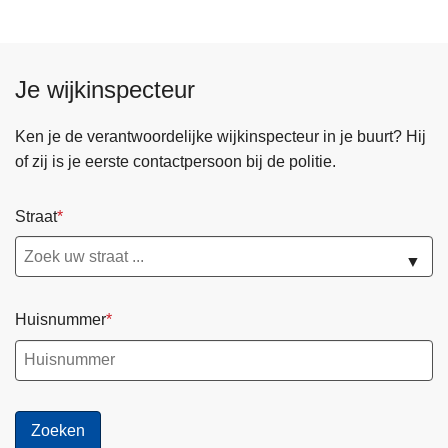
e
n
d
Je wijkinspecteur
e
p
Ken je de verantwoordelijke wijkinspecteur in je buurt? Hij
a
of zij is je eerste contactpersoon bij de politie.
g
i
Straat
n
a
▼
Huisnummer