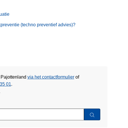
uatie
kpreventie (techno preventief advies)?
e Pajottenland
via het contactformulier
of
35 01
.
w