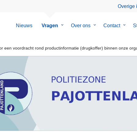
Overige 
Nieuws
Vragen
Submenu
Over ons
Submenu
Contact
Subm
S
van
van
van
Vragen
Over
Contac
ons
r een voordracht rond productinformatie (drugkoffer) binnen onze orga