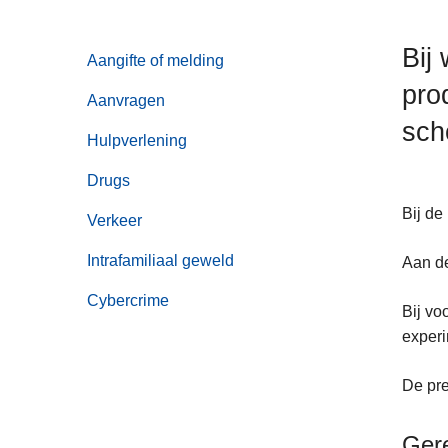
n
h
Bij
Aangifte of melding
o
pro
u
Aanvragen
d
sch
g
Hulpverlening
a
Drugs
a
Bij de
n
Verkeer
Intrafamiliaal geweld
Aan de
Cybercrime
Bij vo
exper
De pre
Ger