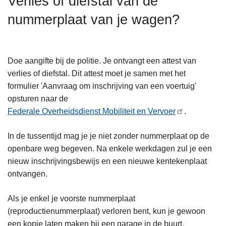
Verlies of diefstal van de
n
nummerplaat van je wagen?
h
o
u
d
Doe aangifte bij de politie. Je ontvangt een attest van
g
verlies of diefstal. Dit attest moet je samen met het
a
formulier 'Aanvraag om inschrijving van een voertuig'
a
opsturen naar de
n
Federale Overheidsdienst Mobiliteit en Vervoer
.
In de tussentijd mag je je niet zonder nummerplaat op de
openbare weg begeven. Na enkele werkdagen zul je een
nieuw inschrijvingsbewijs en een nieuwe kentekenplaat
ontvangen.
Als je enkel je voorste nummerplaat
(reproductienummerplaat) verloren bent, kun je gewoon
een kopie laten maken bij een garage in de buurt.