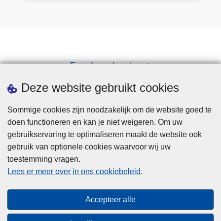
e
n
v
o
o
Een afspraak maken
r
Downloads
w
Deze website gebruikt cookies
e
r
Sommige cookies zijn noodzakelijk om de website goed te
p
doen functioneren en kan je niet weigeren. Om uw
e
gebruikservaring te optimaliseren maakt de website ook
n
gebruik van optionele cookies waarvoor wij uw
toestemming vragen.
Disclaimer
Lees er meer over in ons cookiebeleid
.
Privacy
Cookies
Accepteer alle
Toegankelijkheid