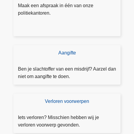
p
Maak een afspraak in één van onze
r
politiekantoren.
a
a
k
m
a
Aangifte
D
k
o
e
e
Ben je slachtoffer van een misdrijf? Aarzel dan
n
a
niet om aangifte te doen.
a
n
g
Verloren voorwerpen
V
ift
e
e
rl
Iets verloren? Misschien hebben wij je
o
verloren voorwerp gevonden.
r