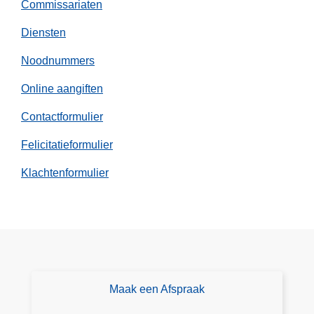
Commissariaten
s
Diensten
a
f
Noodnummers
l
e
Online aangiften
i
Contactformulier
d
i
Felicitatieformulier
n
Klachtenformulier
g
Maak een Afspraak
A
fs