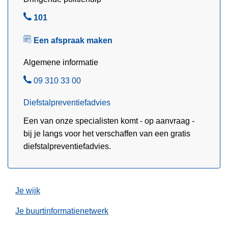
k
t
e
B
101
r
e
e
o
Een afspraak maken
r
l
k
s
k
Algemene informatie
c
e
o
B
09 310 33 00
n
n
e
b
Diefstalpreventiefadvies
t
l
i
r
Een van onze specialisten komt - op aanvraag -
j
o
bij je langs voor het verschaffen van een gratis
c
l
diefstalpreventiefadvies.
o
e
n
t
r
Je wijk
o
Je buurtinformatienetwerk
l
e