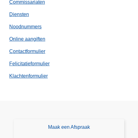
Commissariaten
s
Diensten
a
f
Noodnummers
l
e
Online aangiften
i
Contactformulier
d
i
Felicitatieformulier
n
Klachtenformulier
g
Maak een Afspraak
A
fs