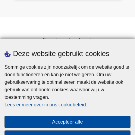
e
n
v
o
o
Een afspraak maken
r
Downloads
w
Deze website gebruikt cookies
e
r
Sommige cookies zijn noodzakelijk om de website goed te
p
doen functioneren en kan je niet weigeren. Om uw
e
gebruikservaring te optimaliseren maakt de website ook
n
gebruik van optionele cookies waarvoor wij uw
toestemming vragen.
Disclaimer
Lees er meer over in ons cookiebeleid
.
Privacy
Cookies
Accepteer alle
Toegankelijkheid