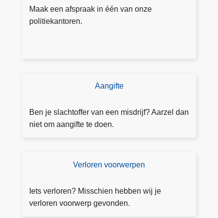
p
Maak een afspraak in één van onze
r
politiekantoren.
a
a
k
m
a
Aangifte
D
k
o
e
e
Ben je slachtoffer van een misdrijf? Aarzel dan
n
a
niet om aangifte te doen.
a
n
g
Verloren voorwerpen
V
ift
e
e
rl
Iets verloren? Misschien hebben wij je
o
verloren voorwerp gevonden.
r