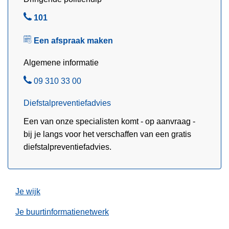
k
t
e
B
101
r
e
e
o
Een afspraak maken
r
l
k
s
k
Algemene informatie
c
e
o
B
09 310 33 00
n
n
e
b
Diefstalpreventiefadvies
t
l
i
r
Een van onze specialisten komt - op aanvraag -
j
o
bij je langs voor het verschaffen van een gratis
c
l
diefstalpreventiefadvies.
o
e
n
t
r
Je wijk
o
Je buurtinformatienetwerk
l
e