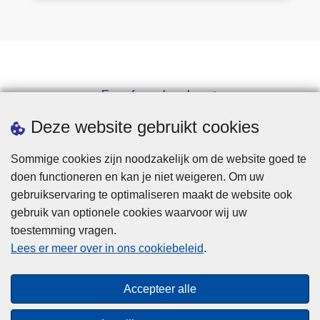
e
n
v
o
o
Een afspraak maken
r
Downloads
w
Deze website gebruikt cookies
e
r
Sommige cookies zijn noodzakelijk om de website goed te
p
doen functioneren en kan je niet weigeren. Om uw
e
gebruikservaring te optimaliseren maakt de website ook
n
gebruik van optionele cookies waarvoor wij uw
toestemming vragen.
Disclaimer
Lees er meer over in ons cookiebeleid
.
Privacy
Cookies
Accepteer alle
Toegankelijkheid