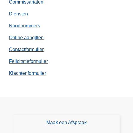
Commissariaten
s
Diensten
a
f
Noodnummers
l
e
Online aangiften
i
Contactformulier
d
i
Felicitatieformulier
n
Klachtenformulier
g
Maak een Afspraak
A
fs