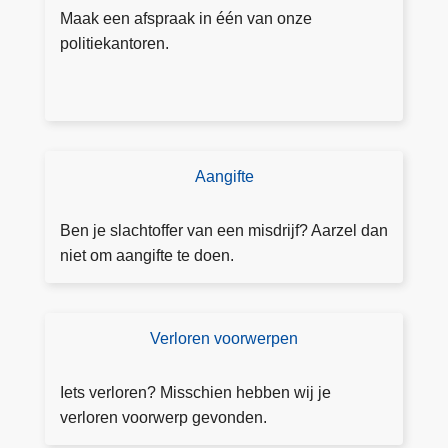
p
Maak een afspraak in één van onze
r
politiekantoren.
a
a
k
m
a
Aangifte
D
k
o
e
e
Ben je slachtoffer van een misdrijf? Aarzel dan
n
a
niet om aangifte te doen.
a
n
g
Verloren voorwerpen
V
ift
e
e
rl
Iets verloren? Misschien hebben wij je
o
verloren voorwerp gevonden.
r