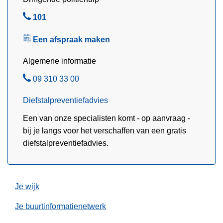
k
t
e
B
101
r
e
e
o
Een afspraak maken
r
l
k
s
k
Algemene informatie
c
e
o
B
09 310 33 00
n
n
e
b
Diefstalpreventiefadvies
t
l
i
r
Een van onze specialisten komt - op aanvraag -
j
o
bij je langs voor het verschaffen van een gratis
c
l
diefstalpreventiefadvies.
o
e
n
t
r
Je wijk
o
Je buurtinformatienetwerk
l
e