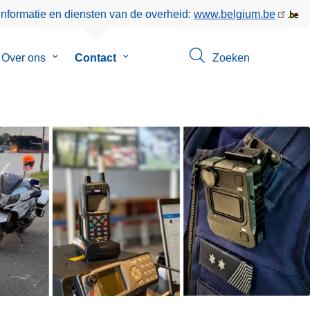
informatie en diensten van de overheid:
www.belgium.be
menu
Over ons
Submenu
Contact
Submenu
Zoeken
van
van
eer
Over
Contact
ons