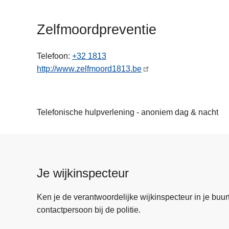
n
h
Zelfmoordpreventie
o
u
Telefoon
+32 1813
d
http://www.zelfmoord1813.be
g
a
a
n
Telefonische hulpverlening - anoniem dag & nacht
Je wijkinspecteur
Ken je de verantwoordelijke wijkinspecteur in je buurt? 
contactpersoon bij de politie.