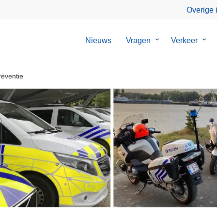
Overige 
Nieuws
Vragen
Submenu
Verkeer
Sub
van
van
Vragen
Verk
eventie