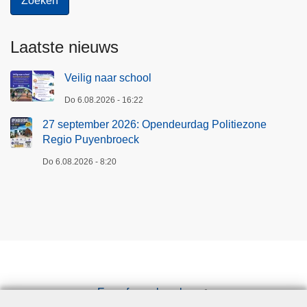
e
g
i
Laatste nieuws
o
P
Veilig naar school
u
Do 6.08.2026 - 16:22
y
27 september 2026: Opendeurdag Politiezone
e
Regio Puyenbroeck
n
b
Do 6.08.2026 - 8:20
r
o
e
c
k
Een afspraak maken