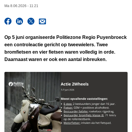
n
Ma 8.06.2026 - 11:21
h
o
u
d
Op 5 juni organiseerde Politiezone Regio Puyenbroeck
g
een controleactie gericht op tweewielers. Twee
a
bromfietsen en vier fietsen waren volledig in orde.
a
Daarnaast waren er ook een aantal inbreuken.
n