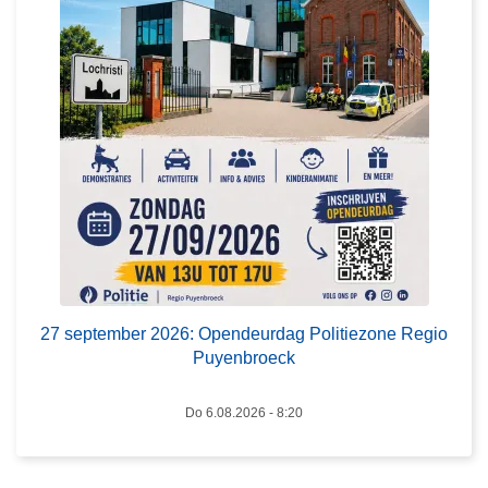
e
p
t
e
m
b
e
r
2
0
2
6
:
27 september 2026: Opendeurdag Politiezone Regio
O
Puyenbroeck
p
e
Do 6.08.2026 - 8:20
n
d