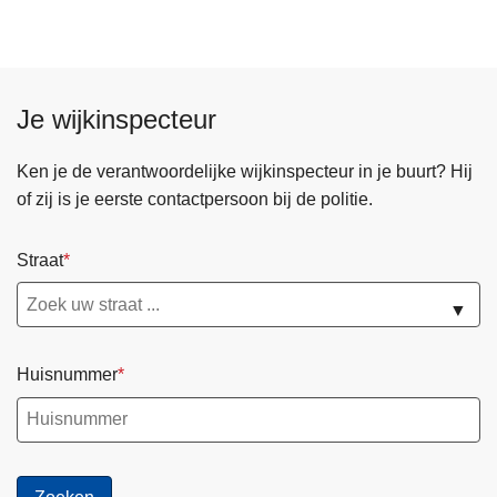
e
u
r
d
Je wijkinspecteur
a
g
Ken je de verantwoordelijke wijkinspecteur in je buurt? Hij
P
of zij is je eerste contactpersoon bij de politie.
o
l
i
Straat
t
▼
i
e
z
Huisnummer
o
n
e
R