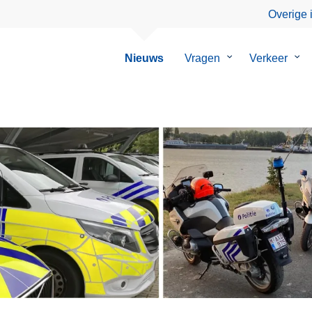
Overige 
Nieuws
Vragen
Submenu
Verkeer
Su
van
van
Vragen
Ver