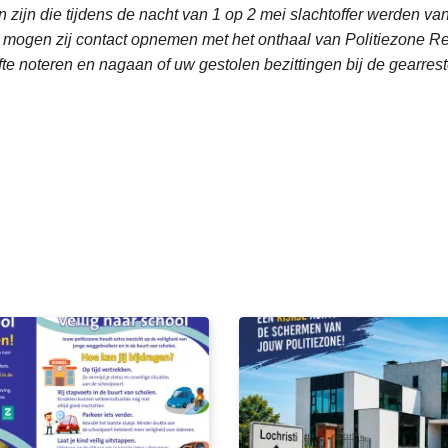
 zijn die tijdens de nacht van 1 op 2 mei slachtoffer werden van 
e, mogen zij contact opnemen met het onthaal van Politiezone 
ifte noteren en nagaan of uw gestolen bezittingen bij de gearr
L
e
e
s
m
e
e
r
o
v
e
r
2