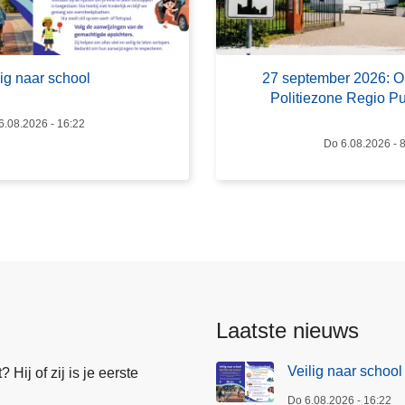
7
s
e
lig naar school
27 september 2026: 
p
Politiezone Regio P
t
6.08.2026 - 16:22
e
Do 6.08.2026 - 
m
b
e
r
2
0
2
6
Laatste nieuws
:
O
Veilig naar school
Hij of zij is je eerste
p
Do 6.08.2026 - 16:22
e