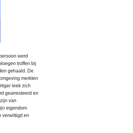
n persoon werd
loegen troffen bij
rden gehaald. De
ke omgeving merkten
tiger leek zich
rd gearresteerd en
zijn van
zijn eigendom
 verwittigd en