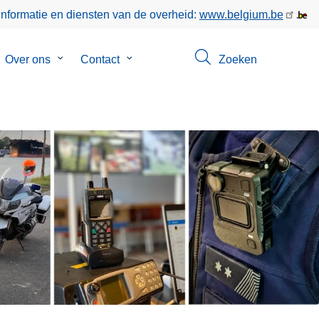
informatie en diensten van de overheid:
www.belgium.be
bmenu
Over ons
Submenu
Contact
Submenu
Zoeken
van
van
keer
Over
Contact
ons