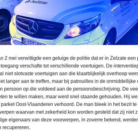
n 2 mei verwittigde een getuige de politie dat er in Zelzate ee
toegang verschafte tot verschillende voertuigen. De interventiep
l niet slotvaste voertuigen aan die klaarblijkelijk overhoop we
et langer aan te treffen, maar bij patrouilles in de onmiddellij
n persoon op die voldeed aan de persoonsbeschrijving. De veer
oeten te willen maken, maar werd snel staande gehouden. Hij we
 parket Oost-Vlaanderen verhoord. De man bleek in het bezit te 
werpen waarvan met zekerheid kon worden gesteld dat zij niet 
ige eigenaars van deze voorwerpen, in zoverre bekend, werden
 recupereren.