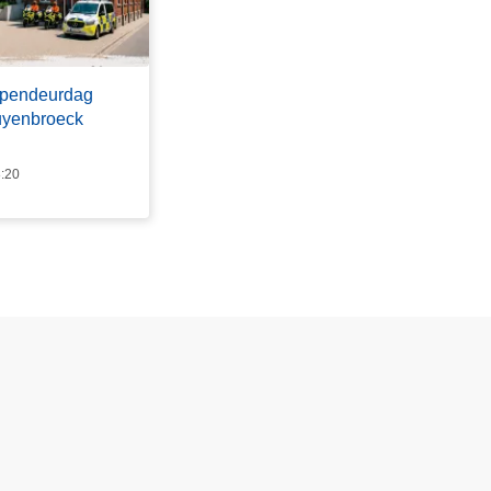
Opendeurdag
uyenbroeck
8:20