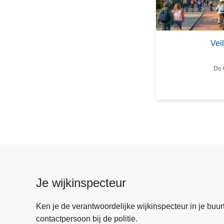
e
i
l
Vei
i
g
Do 
n
a
a
r
s
c
h
o
o
Je wijkinspecteur
l
Ken je de verantwoordelijke wijkinspecteur in je buurt? 
contactpersoon bij de politie.