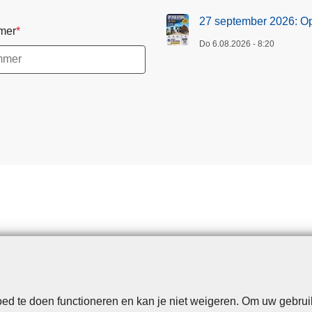
n
27 september 2026: O
mer
d
Do 6.08.2026 - 8:20
e
u
r
d
a
g
P
o
l
i
t
i
e
z
o
d te doen functioneren en kan je niet weigeren. Om uw gebrui
Disclaimer
Privacy
Cookies
Toegankelijkheid