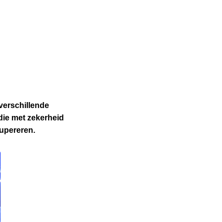
verschillende
 die met zekerheid
upereren.