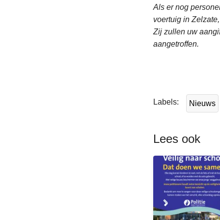
Als er nog personen
voertuig in Zelzat
Zij zullen uw aang
aangetroffen.
L
e
e
Labels
Nieuws
s
m
e
Lees ook
e
r
o
v
e
r
V