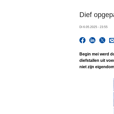
n
h
Dief opgep
o
u
Di 6.05.2025 - 23:55
d
g
a
a
Begin mei werd do
n
diefstallen uit vo
niet zijn eigendo