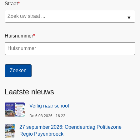
i
Straat
t
▼
i
e
z
Huisnummer
o
n
e
R
e
g
i
Laatste nieuws
o
P
Veilig naar school
u
Do 6.08.2026 - 16:22
y
27 september 2026: Opendeurdag Politiezone
e
Regio Puyenbroeck
n