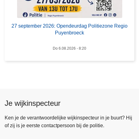
0
2
6
:
27 september 2026: Opendeurdag Politiezone Regio
O
Puyenbroeck
p
e
Do 6.08.2026 - 8:20
n
d
e
u
r
d
Je wijkinspecteur
a
g
Ken je de verantwoordelijke wijkinspecteur in je buurt? Hij
P
of zij is je eerste contactpersoon bij de politie.
o
l