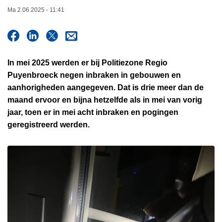
n
Ma 2.06.2025 - 11:41
h
o
u
d
In mei 2025 werden er bij Politiezone Regio
g
Puyenbroeck negen inbraken in gebouwen en
a
aanhorigheden aangegeven. Dat is drie meer dan de
a
maand ervoor en bijna hetzelfde als in mei van vorig
n
jaar, toen er in mei acht inbraken en pogingen
geregistreerd werden.