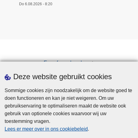
b
Do 6.08.2026 - 8:20
r
o
e
c
k
Een afspraak maken
Downloads
Deze website gebruikt cookies
Sommige cookies zijn noodzakelijk om de website goed te
doen functioneren en kan je niet weigeren. Om uw
gebruikservaring te optimaliseren maakt de website ook
gebruik van optionele cookies waarvoor wij uw
toestemming vragen.
Disclaimer
Lees er meer over in ons cookiebeleid
.
Privacy