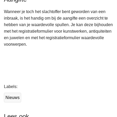
Wanneer je toch het slachtoffer bent geworden van een
inbraak, is het handig om bij de aangifte een overzicht te
hebben van je waardevolle spullen. Je kan deze bijhouden
met het registratieformulier voor kunstwerken, antiquiteiten
en juwelen en met het registratieformulier waardevolle
voorwerpen.
L
Labels
e
e
Nieuws
s
m
e
Lees ook