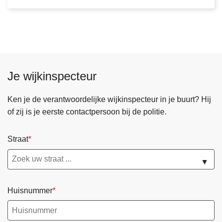
n
d
e
u
r
d
Je wijkinspecteur
a
g
Ken je de verantwoordelijke wijkinspecteur in je buurt? Hij
P
of zij is je eerste contactpersoon bij de politie.
o
l
i
Straat
t
▼
i
e
z
Huisnummer
o
n