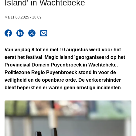
Island’ in Wachtebeke
n
h
Ma 11.08.2025 - 18:09
o
u
d
g
Van vrijdag 8 tot en met 10 augustus werd voor het
a
eerst het festival ‘Magic Island’ georganiseerd op het
a
Provinciaal Domein Puyenbroeck in Wachtebeke.
n
Politiezone Regio Puyenbroeck stond in voor de
veiligheid en de openbare orde. De verkeershinder
bleef beperkt en er waren geen ernstige incidenten.