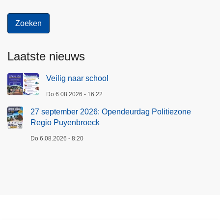
e
R
e
g
i
Laatste nieuws
o
P
Veilig naar school
u
Do 6.08.2026 - 16:22
y
27 september 2026: Opendeurdag Politiezone
e
Regio Puyenbroeck
n
b
Do 6.08.2026 - 8:20
r
o
e
c
k