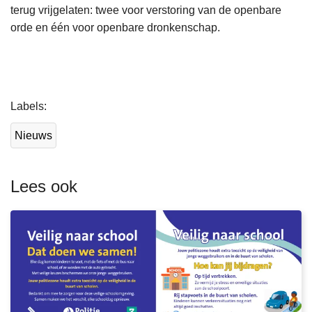
terug vrijgelaten: twee voor verstoring van de openbare
orde en één voor openbare dronkenschap.
L
Labels
e
e
Nieuws
s
m
e
Lees ook
e
r
o
v
e
r
V