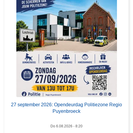
s
e
p
t
e
m
b
e
r
2
0
2
6
:
27 september 2026: Opendeurdag Politiezone Regio
O
Puyenbroeck
p
e
Do 6.08.2026 - 8:20