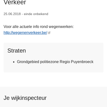
Verkeer
n
h
25.06.2018 - einde onbekend
o
u
Voor alle actuele info rond wegenwerken:
d
http://wegenenverkeer.be/
g
a
a
Straten
n
Grondgebied politiezone Regio Puyenbroeck
Je wijkinspecteur