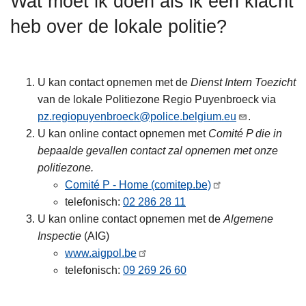
Wat moet ik doen als ik een klacht
n
heb over de lokale politie?
h
o
u
d
U kan contact opnemen met de
Dienst Intern Toezicht
g
van de lokale Politiezone Regio Puyenbroeck via
a
pz.regiopuyenbroeck@police.belgium.eu
.
a
U kan online contact opnemen met
Comité P die in
n
bepaalde gevallen contact zal opnemen met onze
politiezone.
Comité P - Home (comitep.be)
telefonisch:
02 286 28 11
U kan online contact opnemen met de
Algemene
Inspectie
(AIG)
www.aigpol.be
telefonisch:
09 269 26 60