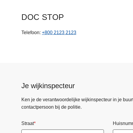
n
h
DOC STOP
o
u
Telefoon
+800 2123 2123
d
g
a
a
n
Je wijkinspecteur
Ken je de verantwoordelijke wijkinspecteur in je buurt? 
contactpersoon bij de politie.
Straat
Huisnum