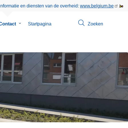
informatie en diensten van de overheid:
www.belgium.be
enu
Contact
Submenu
Startpagina
Zoeken
van
Contact