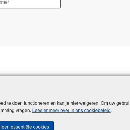
d te doen functioneren en kan je niet weigeren. Om uw gebrui
Disclaimer
Privacy
Cookies
Toegankelijkheid
temming vragen.
Lees er meer over in ons cookiebeleid
.
© 2026 Politie.be
lleen essentiële cookies