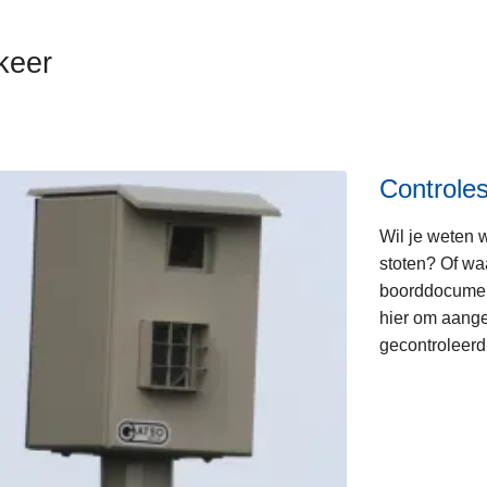
keer
Controle
Wil je weten 
stoten? Of waa
boorddocument
hier om aange
gecontroleerd