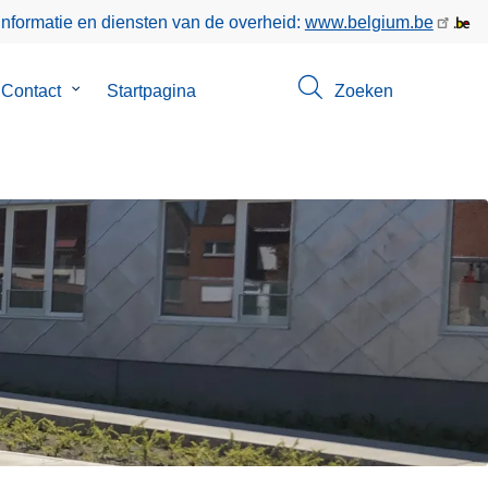
informatie en diensten van de overheid:
www.belgium.be
menu
Contact
Submenu
Startpagina
Zoeken
van
Contact