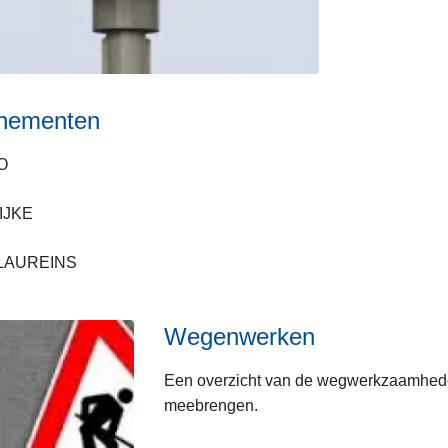
nementen
O
IJKE
-LAUREINS
Wegenwerken
Een overzicht van de wegwerkzaamheden
meebrengen.