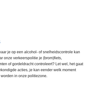
s
waar je op een alcohol- of snelheidscontrole kan
r onze verkeerspolitie je (brom)fiets,
en of gordeldracht controleert? Let wel, het gaat
kondigde acties, je kan eender welk moment
 worden in onze politiezone.
L
e
e
s
m