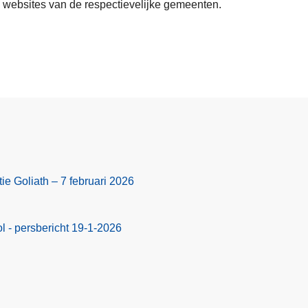
e
 websites van de respectievelijke gemeenten.
e
n
r
e
o
m
v
e
e
n
r
t
W
e
e
n
g
e
ie Goliath – 7 februari 2026
n
w
e
 - persbericht 19-1-2026
r
k
e
n