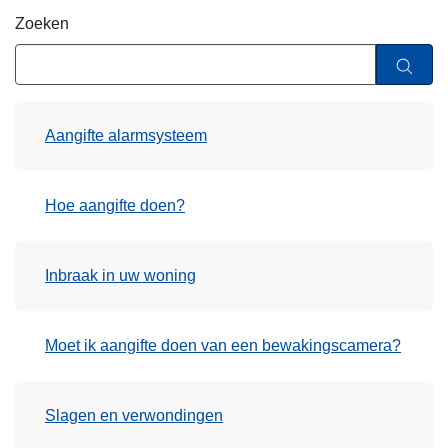
n
Zoeken
h
o
u
d
Aangifte alarmsysteem
g
a
a
Hoe aangifte doen?
n
Inbraak in uw woning
Moet ik aangifte doen van een bewakingscamera?
Slagen en verwondingen