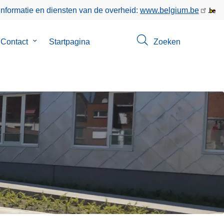
informatie en diensten van de overheid:
www.belgium.be
menu
Contact
Submenu
Startpagina
Zoeken
van
Contact