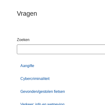
n
h
Vragen
o
u
d
g
a
Zoeken
a
n
Aangifte
Cybercriminaliteit
Gevonden/gestolen fietsen
Verkeer: info en wetgeving