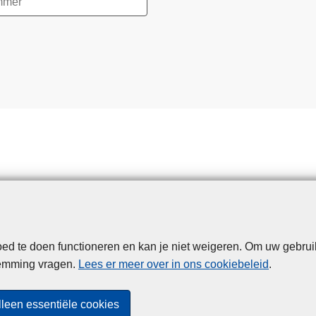
d te doen functioneren en kan je niet weigeren. Om uw gebrui
Disclaimer
Privacy
Cookies
Toegankelijkheid
temming vragen.
Lees er meer over in ons cookiebeleid
.
© 2026 Politie.be
lleen essentiële cookies