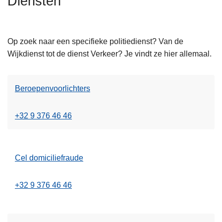
Diensten
n
h
o
Op zoek naar een specifieke politiedienst? Van de
u
Wijkdienst tot de dienst Verkeer? Je vindt ze hier allemaal.
d
g
a
Beroepenvoorlichters
a
n
+32 9 376 46 46
Cel domiciliefraude
+32 9 376 46 46