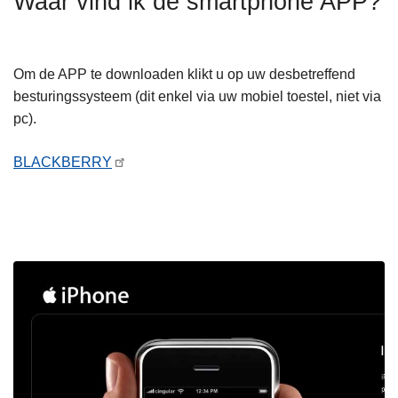
Waar vind ik de smartphone APP?
n
h
o
Om de APP te downloaden klikt u op uw desbetreffend
u
besturingssysteem (dit enkel via uw mobiel toestel, niet via
d
pc).
g
a
BLACKBERRY
a
n