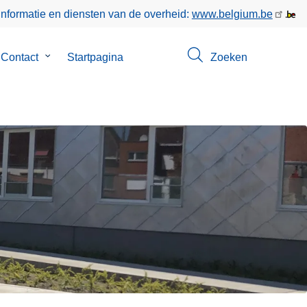
informatie en diensten van de overheid:
www.belgium.be
menu
Contact
Submenu
Startpagina
Zoeken
van
Contact