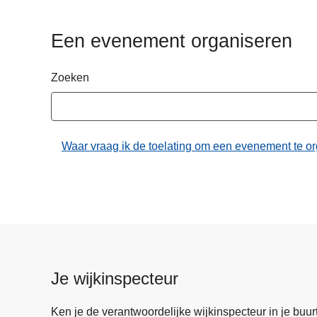
n
h
Een evenement organiseren
o
u
Zoeken
d
g
a
a
Waar vraag ik de toelating om een evenement te o
n
Je wijkinspecteur
Ken je de verantwoordelijke wijkinspecteur in je buurt? 