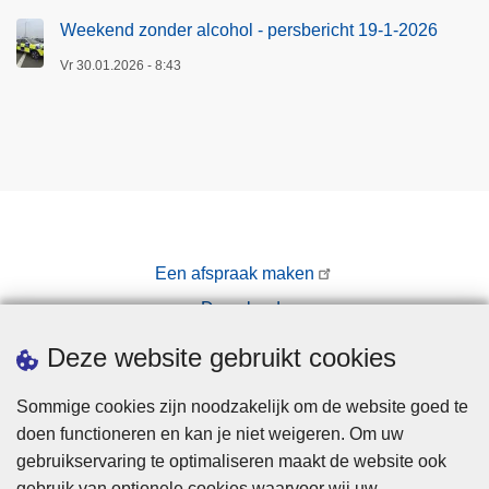
i
i
t
e
Weekend zonder alcohol - persbericht 19-1-2026
e
i
p
Vr 30.01.2026 - 8:43
z
e
l
o
r
a
n
e
n
e
c
(
M
h
A
e
t
N
e
I
t
Een afspraak maken
P
j
)
Downloads
e
Pers
s
Deze website gebruikt cookies
l
a
Sommige cookies zijn noodzakelijk om de website goed te
n
doen functioneren en kan je niet weigeren. Om uw
d
gebruikservaring te optimaliseren maakt de website ook
C
gebruik van optionele cookies waarvoor wij uw