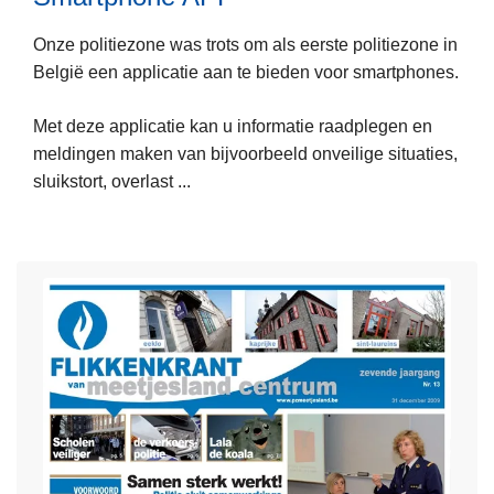
r
e
g
Onze politiezone was trots om als eerste politiezone in
e
a
België een applicatie aan te bieden voor smartphones.
s
n
m
i
Met deze applicatie kan u informatie raadplegen en
e
s
meldingen maken van bijvoorbeeld onveilige situaties,
e
a
sluikstort, overlast ...
r
t
o
i
v
e
e
r
S
m
a
r
t
p
h