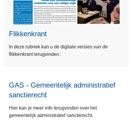
L
o
e
n
e
e
s
A
Flikkenkrant
m
P
e
P
In deze rubriek kan u de digitale versies van de
e
flikkenkrant terugvinden.
r
o
L
v
e
e
e
GAS - Gemeentelijk administratief
r
s
F
sanctierecht
m
l
e
i
Hier kan je meer info terugvinden over het
e
L
k
gemeentelijk administratief sanctierecht.
r
e
k
o
e
e
v
s