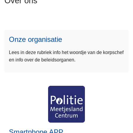
Over ons
n
L
h
e
o
e
u
s
d
Onze organisatie
m
g
e
a
Lees in deze rubriek info het woordje van de korpschef
e
a
en info over de beleidsorganen.
r
n
o
v
e
r
O
n
z
e
o
L
Smartphone APP