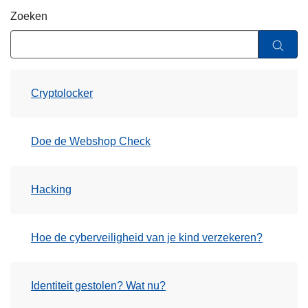
n
Zoeken
h
o
u
d
Cryptolocker
g
a
a
Doe de Webshop Check
n
Hacking
Hoe de cyberveiligheid van je kind verzekeren?
Identiteit gestolen? Wat nu?