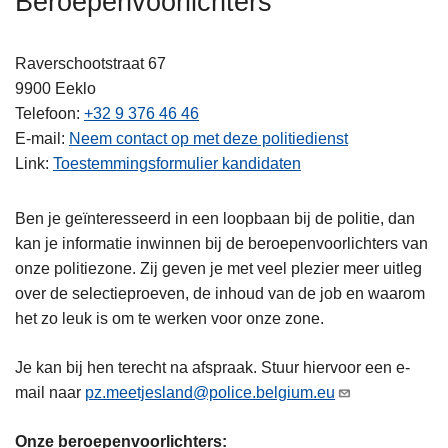
Beroepenvoorlichters
n
h
Raverschootstraat 67
o
9900
Eeklo
u
Telefoon
+32 9 376 46 46
d
E-mail
Neem contact op met deze politiedienst
g
Link
Toestemmingsformulier kandidaten
a
a
n
Ben je geïnteresseerd in een loopbaan bij de politie, dan
kan je informatie inwinnen bij de beroepenvoorlichters van
onze politiezone. Zij geven je met veel plezier meer uitleg
over de selectieproeven, de inhoud van de job en waarom
het zo leuk is om te werken voor onze zone.
Je kan bij hen terecht na afspraak. Stuur hiervoor een e-
mail naar
pz.meetjesland@police.belgium.eu
Onze beroepenvoorlichters: