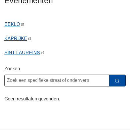
Evenementen
n
h
o
EEKLO
u
d
KAPRIJKE
g
a
SINT-LAUREINS
a
n
Zoeken
Geen resultaten gevonden.