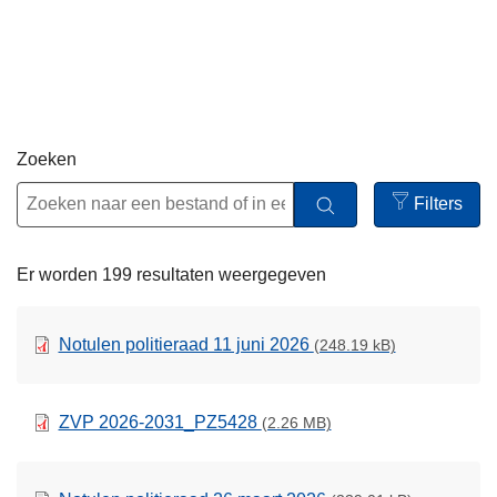
n
h
o
u
d
g
Zoeken
a
Filters
a
Open
n
filters
Er worden 199 resultaten weergegeven
Notulen politieraad 11 juni 2026
(248.19 kB)
ZVP 2026-2031_PZ5428
(2.26 MB)