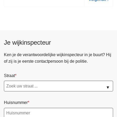
o
l
g
e
n
d
Je wijkinspecteur
e
p
Ken je de verantwoordelijke wijkinspecteur in je buurt? Hij
a
of zij is je eerste contactpersoon bij de politie.
g
i
Straat
n
a
▼
Huisnummer