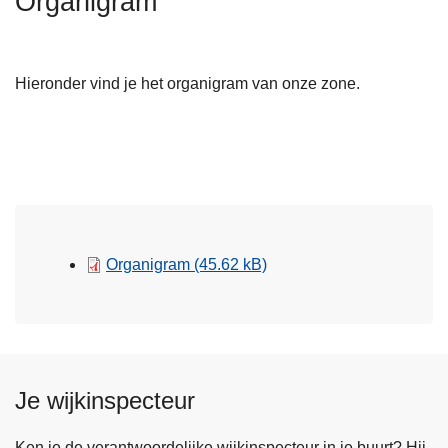
Organigram
n
h
o
Hieronder vind je het organigram van onze zone.
u
d
g
a
a
n
Organigram
(45.62 kB)
Je wijkinspecteur
Ken je de verantwoordelijke wijkinspecteur in je buurt? Hij