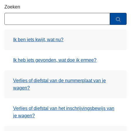
n
Zoeken
h
o
u
d
Ik ben iets kwijt, wat nu?
g
a
a
Ik heb iets gevonden, wat doe ik ermee?
n
Verlies of diefstal van de nummerplaat van je
wagen?
Verlies of diefstal van het inschrijvingsbewijs van
je wagen?