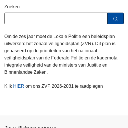
n
Zoeken
h
o
u
d
Om de zes jaar moet de Lokale Politie een beleidsplan
g
uitwerken: het zonaal veiligheidsplan (ZVR). Dit plan is
a
gebaseerd op de prioriteiten van het nationaal
a
veiligheidsplan van de Federale Politie en de kadernota
n
integrale veiligheid van de ministers van Justitie en
Binnenlandse Zaken.
Klik
HIER
om ons ZVP 2026-2031 te raadplegen