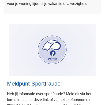
voor je woning tijdens je vakantie of afwezigheid.
r
o
v
e
r
P
o
l
i
c
e
L
o
e
n
e
w
Meldpunt Sportfraude
s
e
m
b
Heb jij informatie over sportfraude? Meld dit via het
e
formulier achter deze link of via het telefoonnummer
e