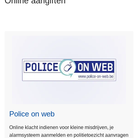
Online aangiften
n
h
o
u
d
g
a
a
n
L
e
e
Police on web
s
m
Online klacht indienen voor kleine misdrijven, je
e
alarmsysteem aanmelden en politietoezicht aanvragen
e