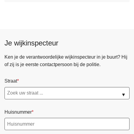
f
v
r
e
a
r
u
M
d
e
e
Je wijkinspecteur
l
d
p
Ken je de verantwoordelijke wijkinspecteur in je buurt? Hij
u
of zij is je eerste contactpersoon bij de politie.
n
t
Straat
f
r
▼
a
u
Huisnummer
d
e