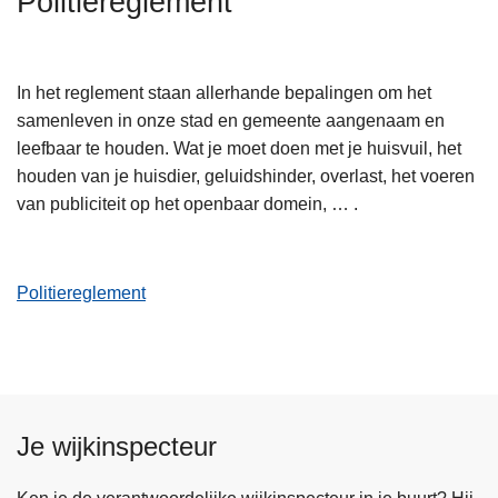
Politiereglement
n
h
o
In het reglement staan allerhande bepalingen om het
u
samenleven in onze stad en gemeente aangenaam en
d
leefbaar te houden. Wat je moet doen met je huisvuil, het
g
houden van je huisdier, geluidshinder, overlast, het voeren
a
van publiciteit op het openbaar domein, … .
a
n
Politiereglement
Je wijkinspecteur