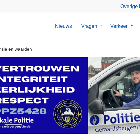
Overige 
Nieuws
Vragen
Submenu
Verkeer
Sub
van
van
Vragen
Verk
visie en waarden