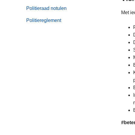
Politieraad notulen
Met ie
Politiereglement
#bete