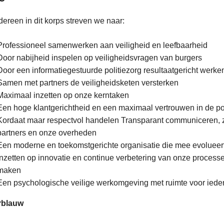
dereen in dit korps streven we naar:
Professioneel samenwerken aan veiligheid en leefbaarheid
Door nabijheid inspelen op veiligheidsvragen van burgers
Door een informatiegestuurde politiezorg resultaatgericht wer
Samen met partners de veiligheidsketen versterken
Maximaal inzetten op onze kerntaken
Een hoge klantgerichtheid en een maximaal vertrouwen in de pol
Kordaat maar respectvol handelen Transparant communiceren, zow
partners en onze overheden
Een moderne en toekomstgerichte organisatie die mee evolueer
Inzetten op innovatie en continue verbetering van onze processe
maken
Een psychologische veilige werkomgeving met ruimte voor ieder
rblauw