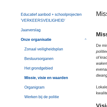
n
h
Mis
Educatief aanbod + schoolprojecten
o
'VERKEERSVEILIGHEID'
u
d
Jaarverslag
Mis
g
a
Onze organisatie
Submenu
a
van
De mis
Zonaal veiligheidsplan
n
Onze
politi
organisatie
of kra
Bestuursorganen
waken 
Het grondgebied
evenal
dwang
Missie, visie en waarden
Lokale
Organigram
kwalit
Werken bij de politie
Visi