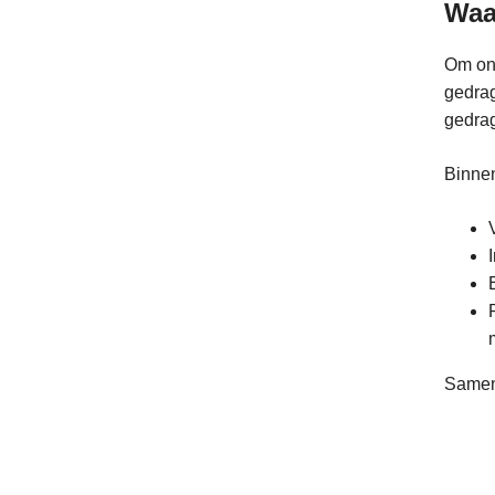
Waa
Om onz
gedrag
gedra
Binnen
Samen