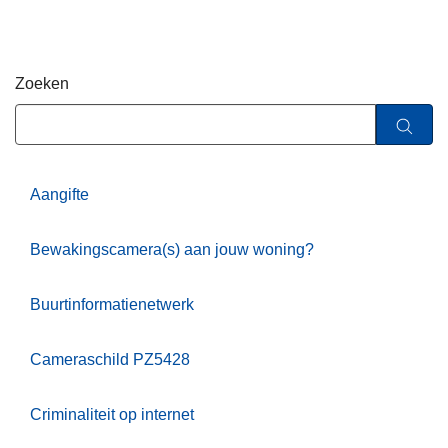
n
h
o
Zoeken
u
d
g
a
a
Aangifte
n
Bewakingscamera(s) aan jouw woning?
Buurtinformatienetwerk
Cameraschild PZ5428
Criminaliteit op internet