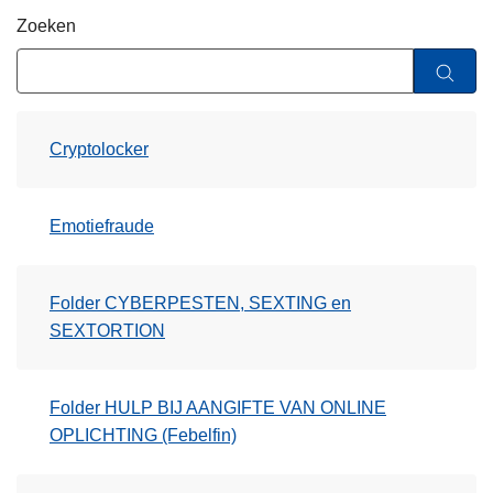
n
Zoeken
h
o
u
d
Cryptolocker
g
a
a
Emotiefraude
n
Folder CYBERPESTEN, SEXTING en
SEXTORTION
Folder HULP BIJ AANGIFTE VAN ONLINE
OPLICHTING (Febelfin)