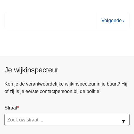
V
Volgende ›
o
l
g
e
n
d
Je wijkinspecteur
e
p
Ken je de verantwoordelijke wijkinspecteur in je buurt? Hij
a
of zij is je eerste contactpersoon bij de politie.
g
i
Straat
n
a
▼