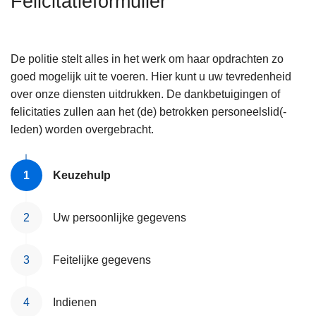
Felicitatieformulier
n
h
o
De politie stelt alles in het werk om haar opdrachten zo
u
goed mogelijk uit te voeren. Hier kunt u uw tevredenheid
d
over onze diensten uitdrukken. De dankbetuigingen of
g
felicitaties zullen aan het (de) betrokken personeelslid(-
a
leden) worden overgebracht.
a
n
Keuzehulp
Uw persoonlijke gegevens
Feitelijke gegevens
Indienen