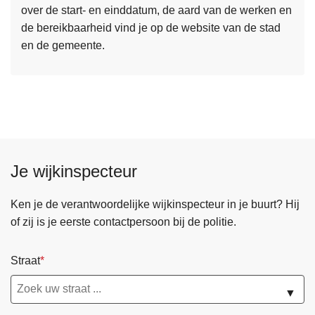
over de start- en einddatum, de aard van de werken en
e
de bereikbaarheid vind je op de website van de stad
e
en de gemeente.
r
o
v
e
r
W
e
Je wijkinspecteur
g
e
n
Ken je de verantwoordelijke wijkinspecteur in je buurt? Hij
w
of zij is je eerste contactpersoon bij de politie.
e
r
Straat
k
e
▼
n