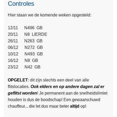
Controles
Hier staan we de komende weken opgesteld:
12/11 N496 GB
20/11 N8 LIERDE
26/11 N263 GB
06/12 N272 GB
10/12 N493 GB
16/12 N8 GB
L
23/12 N42 GB
e
e
OPGELET
: dit zijn slechts een deel van alle
s
flitslocaties.
Ook elders en op andere dagen zal er
m
geflitst worden
! Je permanent aan de snelheidslimiet
e
houden is dus de boodschap! Een gewaarschuwd
e
chauffeur... die let dus maar beter
altijd
op!
r
o