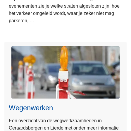
evenementen zie je welke straten afgesloten zijn, hoe
e
het verkeer omgeleid wordt, waar je zeker niet mag
e
parkeren, … .
r
o
v
e
r
E
v
e
n
e
m
L
e
Wegenwerken
e
n
e
t
Een overzicht van de wegwerkzaamheden in
s
e
Geraardsbergen en Lierde met onder meer informatie
m
n