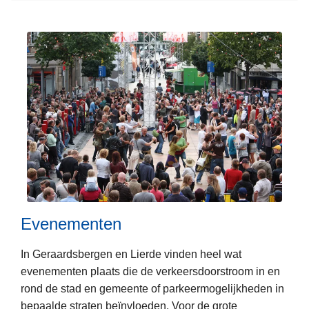
v
e
r
C
o
n
t
r
o
l
e
s
Evenementen
L
In Geraardsbergen en Lierde vinden heel wat
e
evenementen plaats die de verkeersdoorstroom in en
e
rond de stad en gemeente of parkeermogelijkheden in
s
bepaalde straten beïnvloeden. Voor de grote
m