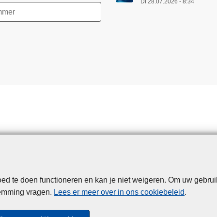
Di 28.07.2026 - 8:34
d te doen functioneren en kan je niet weigeren. Om uw gebrui
Disclaimer
Privacy
Cookies
Toegankelijkheid
temming vragen.
Lees er meer over in ons cookiebeleid
.
© 2026 Politie.be