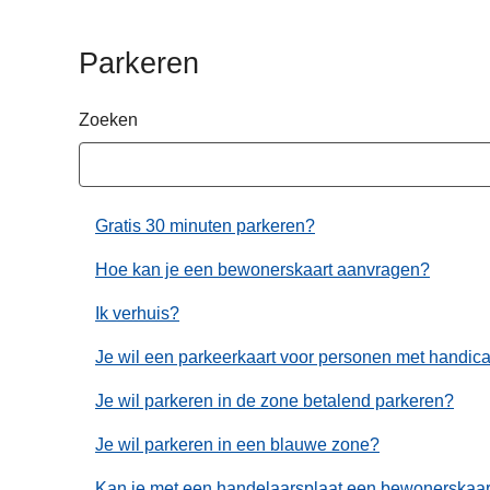
n
h
Parkeren
o
u
Zoeken
d
g
a
a
Gratis 30 minuten parkeren?
n
Hoe kan je een bewonerskaart aanvragen?
Ik verhuis?
Je wil een parkeerkaart voor personen met handi
Je wil parkeren in de zone betalend parkeren?
Je wil parkeren in een blauwe zone?
Kan je met een handelaarsplaat een bewonerskaa