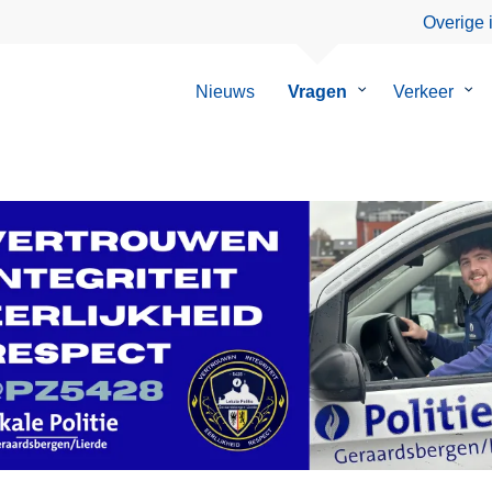
Overige 
Nieuws
Vragen
Submenu
Verkeer
Su
van
van
Vragen
Ver