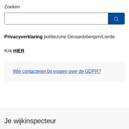
n
Zoeken
h
o
u
d
Privacyverklaring
politiezone Geraardsbergen/Lierde
g
a
Klik
HIER
a
n
Wie contacteren bij vragen over de GDPR?
Je wijkinspecteur